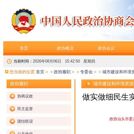
首页
政协概况
政协会议
当前时间：
2026年08月06日 15:42:51 星期四
您当前的位置
首页
> >
政协履职
> >
专委会
> >
城市建设和环境
城市建设和环境资源
政协履职
做实做细民生实
协商议政
民主监督
政协汕头市委
团结联谊
公共外交