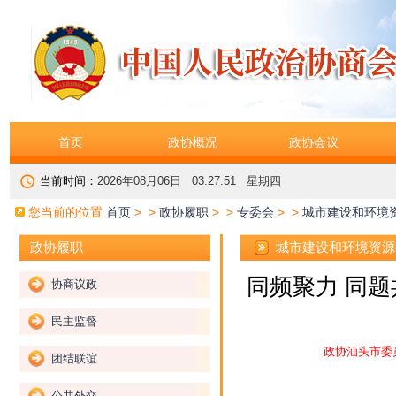
首页
政协概况
政协会议
当前时间：
2026年08月06日 03:27:52 星期四
您当前的位置
首页
> >
政协履职
> >
专委会
> >
城市建设和环境
城市建设和环境资源
政协履职
同频聚力 同题
协商议政
民主监督
政协汕头市委
团结联谊
公共外交