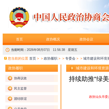
首页
政协概况
政协会议
当前时间：
2026年08月07日 11:56:38 星期五
您当前的位置
首页
> >
政协履职
> >
专委会
> >
城市建设和环境
城市建设和环境资源
政协履职
持续助推“绿美
协商议政
民主监督
政协汕头市委
团结联谊
公共外交