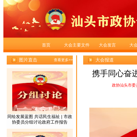
首页
大会主要文件
大会发言
大
大会报道
携手同心奋进
政协汕头市委