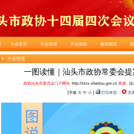
件
大会发言
大会报道
大会前奏
媒体报道
大会报道
一图读懂｜汕头市政协常委会提
政协汕头市委员会门户网站
http://stzx.shantou.gov.cn
来源:
汕
[字体
大
中
小
]
打印本页
关