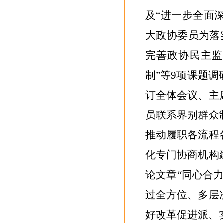
及
“进一步全面
大政协委员
为
落
完善政协民主监
制”等
9
项课题调
订
全体会议、主
员联系界别群众
推动履职各流程
化专门协商机构
论文章
“同心合
过
全方位、多层
好改革促进派、