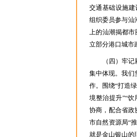
交通基础设施建
组织委员参与汕
上的汕潮揭都市
立部分港口城市
（四）
牢记
集中体现
。
我们
作。
围绕
“打造
境整治提升”
“饮
协商，
配合
省政
市自然资源局
“
就是金山银山的