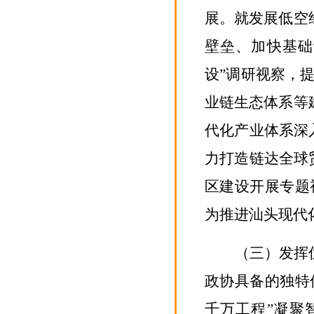
展。就
发展低空
壁垒、加快基础
设”调研视察，
业链生态体系
等
代化产业体系深
力打造链达全球
区建设开展专题
为推进汕头现代
（三）
发挥
政协具备的独特
千万工程”凝聚