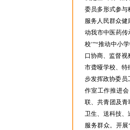
委员多形式参与
服务
人民群众
健
动我市
中医药传
校’”“推动中小
口协商、监督视
市聋哑学校、特
步发挥政协委员
作室工作推进会
联、共青团及青
卫生、
送
科技、
服务群众。
开展