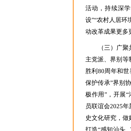
活动，持续深学
设”“农村人居环
动改革成果更多
（三）广聚
主党派、界别等
胜利
80
周年和世
保护传承”界别
极作用”，
开展
员联谊会
2025
年
史文化研究，做
打造
“感知汕头 