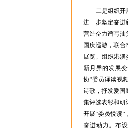
二是组织开
进一步坚定奋进
营造奋力谱写
汕
国庆巡游，
联合
展览。组织
港澳
新月异的发展变
协”委员诵读
视
诗歌
，抒发爱国
集评选表彰和研
开展“委员悦读
奋进动力
。
布