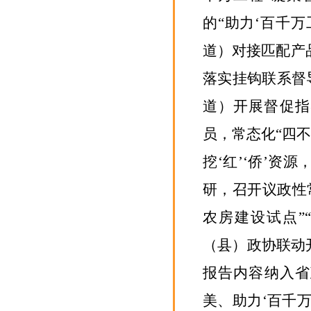
的
“助力‘百千万
道）
对接
匹配
产
落实
挂钩联系督
道）开展督促指
员，常态化
“四
挖‘红’‘侨’资
研，召开议政性
农房建设试点”
（县）政协联动
报告内容纳入省
美、助力‘百千