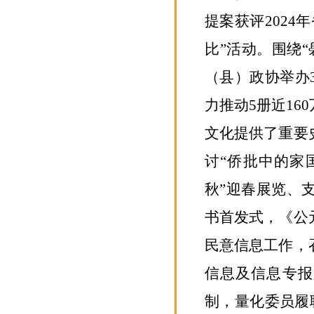
提案获评
2024
年
比”活动。
围绕
（县）政协举办
力推动
5
册近
160
文化提供了重要
讨“侨批中的家
秋”迎春展览、
书首发式，《公
民意信息工作，
信息
及
信息专报
制
，量化
委员履