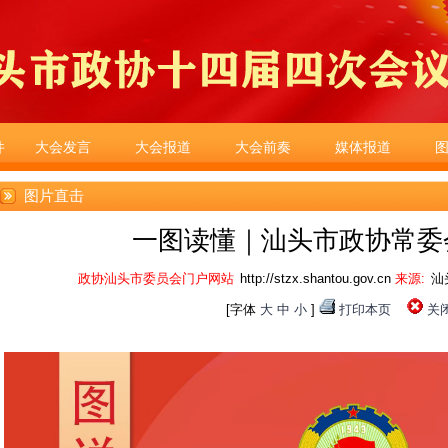
件
大会发言
大会报道
大会前奏
媒体报道
图片直击
一图读懂｜汕头市政协常委
政协汕头市委员会门户网站
http://stzx.shantou.gov.cn
来源:
汕
[字体
大
中
小
]
打印本页
关