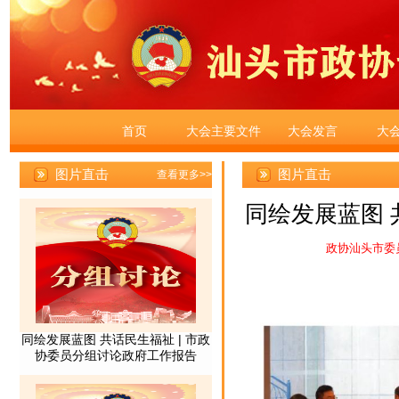
首页
大会主要文件
大会发言
大
图片直击
同绘发展蓝图 
政协汕头市委