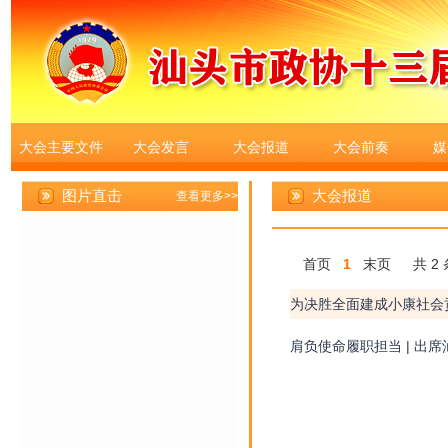
大会主要文件
大会发言
大会报道
大会前奏
媒
大会报道
首页
1
末页
共 2 
肩负使命履职担当 | 出