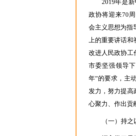
2019
年是新
政协将迎来
70
周
会主义思想
为指
上的重要讲话和
改进人民政协工
市委坚强领导下
年”的要求，
主
发力，努力提高
心聚力、作出贡
（一）
持之