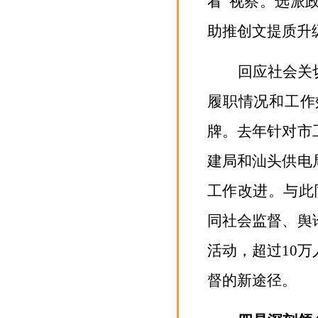
看”视察
。
选派
助推创文提质升
回应社会关
履职情况和工作
牌
。去年针对市
建
局和汕头供电
工作改进。与此
同社会监督、舆
活动，超过
10
万
督的新途径。