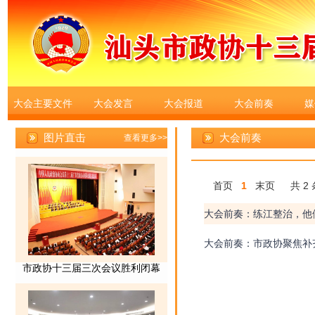
大会主要文件
大会发言
大会报道
大会前奏
媒
大会前奏
首页
1
末页
共 2 
大会前奏：练江整治，他
大会前奏：市政协聚焦补齐