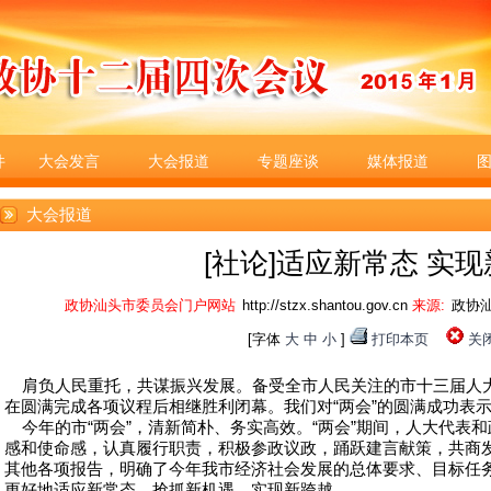
件
大会发言
大会报道
专题座谈
媒体报道
大会报道
[社论]适应新常态 实
政协汕头市委员会门户网站
http://stzx.shantou.gov.cn
来源:
政协
[字体
大
中
小
]
打印本页
关
肩负人民重托，共谋振兴发展。备受全市人民关注的市十三届人
在圆满完成各项议程后相继胜利闭幕。我们对“两会”的圆满成功表
今年的市“两会”，清新简朴、务实高效。“两会”期间，人大代表
感和使命感，认真履行职责，积极参政议政，踊跃建言献策，共商
其他各项报告，明确了今年我市经济社会发展的总体要求、目标任
更好地适应新常态、抢抓新机遇、实现新跨越。