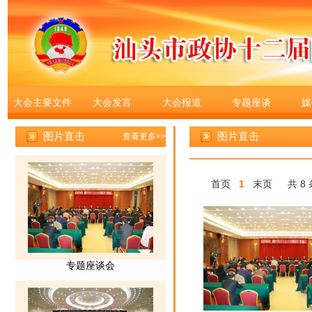
大会主要文件
大会发言
大会报道
专题座谈
媒
图片直击
首页
1
末页
共 8 