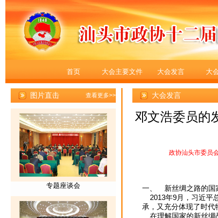
首页
大会主要文件
大会发言
大
大会发言
邓文浩委员的发
政协汕头市委员
一、 新丝绸之路的国
2013年9月，习近
承，又充分体现了时代
在理解国家的新丝绸战