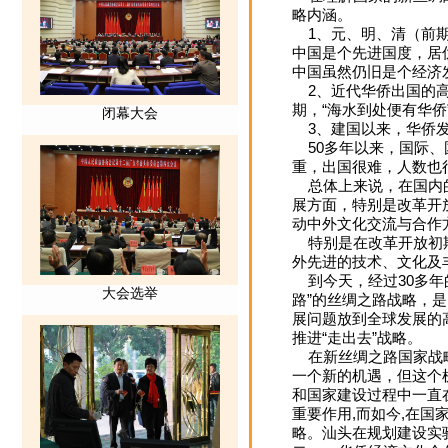
略内涵。
1、元、明、清（前期
中国是个先进国度，居
中国虽然仍旧是个经济
2、近代华侨出国的高潮
期，“海水到处便有华
3、建国以来，华侨
50多年以来，国际、
重，出国很难，人数也
总体上来说，在国内的
展方面，特别是改革开
动中外文化交流与合作
特别是在改革开放初期
外先进的技术、文化及
到今天，经过30多年
路”的丝绸之路战略，
展问题放到全球发展的
推进“走出去”战略。
在新丝绸之路国家战略
一个新的机遇，但这个
和国家建设过程中一直
重要作用,而如今,在国
略。汕头在规划建设实