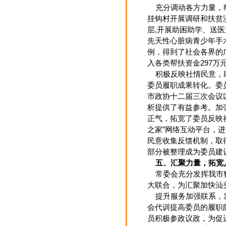
充分调动各方力量，纾
挂钩村开展调研和扶贫
层,开展助困助学、送
先天性心脏病青少年手术
例，得到了社会各界的广
入各类帮扶资金297万
积极反映社情民意，助
委员履职成果转化。委
市政协十二届三次会议
析提供了有益参考。加
正气，拓宽了委员反映
之家”网络互动平台，
民意收集反馈机制，取
部分被整理成为委员建
五、汇聚力量，拓宽
常委会充分发挥我市独
大联合，为汇聚加快汕
提升服务加强联系，发
会代训提高委员的履职
员积极参政议政，为促