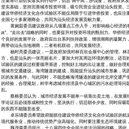
注重将计划切实落实到行动中，切忌“调子高，步伐慢”。政府应从发
坚实基础，坚持完善城市投资环境，吸引民营企业进驻汕头投资。
建设华侨经济文化合作试验区不能仅局限于引进华侨投资，也应注
全国七十多家潮商会，共同为汕头经济发展贡献力量。
黄婉茹委员建议政府从几项重点工作入手，对影响核心经济的事
”、“走出去”战略的同时，也要提升对投资环境的甄别力。华侨经
路
个良好的发展平台，政府应出台系列扶持政策，增强潮商的凝聚力
商带动汕头当地潮商，二者有机联动，共同发展经济。
杨时亮委员建议，一是政府加强对林百欣会展中心的管理。林百
方，也是汕头的一张亮丽名片，要加大对其周边环境的整治，还百
试验区的建设过程要循序渐进，控制好土地的出让速度，做好合理
视城市交通建设。海湾隧道的建成，既能提升汕头的城市形象，巩
区的发展条件。与此同时，不能忽略海湾隧道的建设对北岸交通产
的经验，合理规划，科学考虑城市排涝及中心城区的污水处理等问
乱。
蔡榕委员认为，城市经济发展不能单一依靠出卖土地，在发展经
学论证后必须形成刚性文件，坚决执行，切忌朝令夕改。同时应吸
的东西不能随意改变。
卓乐璘委员希望政府能抓住建设华侨经济文化合作试验区的机遇
现代服务业，推动传统优势产业高端化。同时要注重生态环境建设
魏茂森委员提出，十八届四中全会提出依法治国的战略，因此，