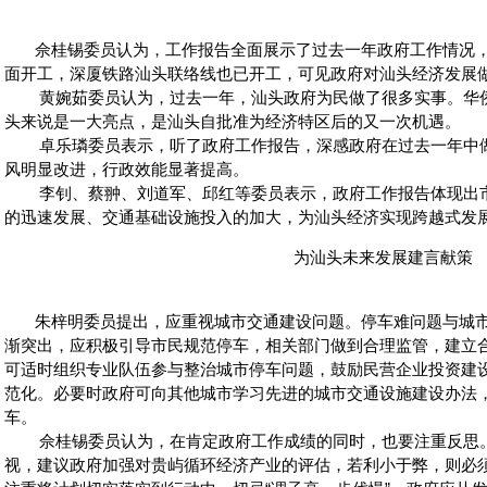
佘桂锡委员认为，工作报告全面展示了过去一年政府工作情况，
面开工，深厦铁路汕头联络线也已开工，可见政府对汕头经济发展
黄婉茹委员认为，过去一年，汕头政府为民做了很多实事。华侨
头来说是一大亮点，是汕头自批准为经济特区后的又一次机遇。
卓乐璘委员表示，听了政府工作报告，深感政府在过去一年中做
风明显改进，行政效能显著提高。
李钊、蔡翀、刘道军、邱红等委员表示，政府工作报告体现出市
的迅速发展、交通基础设施投入的加大，为汕头经济实现跨越式发
为汕头未来发展建言献策
朱梓明委员提出，应重视城市交通建设问题。停车难问题与城市
渐突出，应积极引导市民规范停车，相关部门做到合理监管，建立
可适时组织专业队伍参与整治城市停车问题，鼓励民营企业投资建
范化。必要时政府可向其他城市学习先进的城市交通设施建设办法
车。
佘桂锡委员认为，在肯定政府工作成绩的同时，也要注重反思。
视，建议政府加强对贵屿循环经济产业的评估，若利小于弊，则必