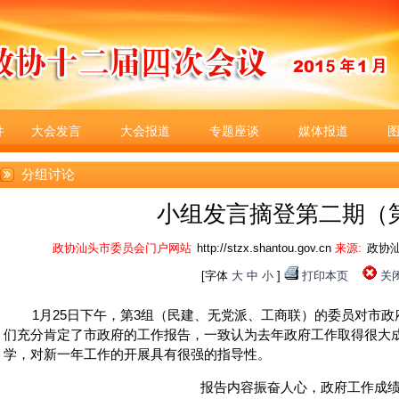
件
大会发言
大会报道
专题座谈
媒体报道
分组讨论
小组发言摘登第二期（
政协汕头市委员会门户网站
http://stzx.shantou.gov.cn
来源:
政协
[字体
大
中
小
]
打印本页
关
1月25日下午，第3组（民建、无党派、工商联）的委员对市政
们充分肯定了市政府的工作报告，一致认为去年政府工作取得很大
学，对新一年工作的开展具有很强的指导性。
报告内容振奋人心，政府工作成