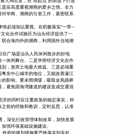
展大局出发，在“高起点”的前提下打造
三是应高度重视潮商的爱乡之情。全力
重对华商、潮商的引资工作，紧密联系
情必须加以重视。在积极落实“一带
一
济文化合作试验区为汕头经济提供了一
，联合海内外的潮商，利用国外当地潮
欣广场是汕头人民休闲散步的好地
姓一休闲舞台。二是华侨经济文化合作
规划，发挥土地最大效益。三是必须重
固粤东中心城市的地位，又能改善濠江
生的影响。要未雨绸缪，吸取金凤路桥
题，避免因海湾隧道的建设造成交通混
济的同时应注重政策的稳定落实，科
取之前的经验和教训，定时反思，认准
，深化行政管理体制改革，加快发展
，加强环保基础设施建设。
政府的规划措施要严格落实到实处，