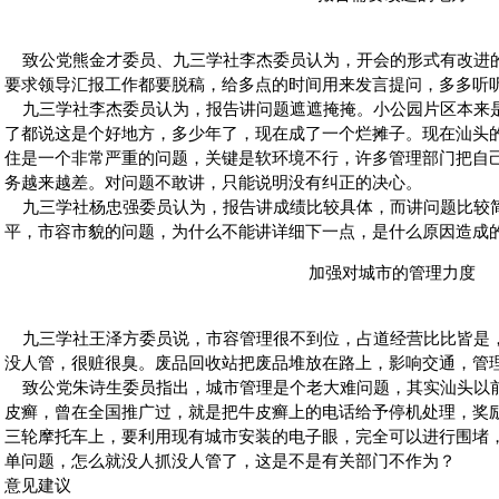
致公党熊金才委员、九三学社李杰委员认为，开会的形式有改进
要求领导汇报工作都要脱稿，给多点的时间用来发言提问，多多听
九三学社李杰委员认为，报告讲问题遮遮掩掩。小公园片区本来
了都说这是个好地方，多少年了，现在成了一个烂摊子。现在汕头
住是一个非常严重的问题，关键是软环境不行，许多管理部门把自
务越来越差。对问题不敢讲，只能说明没有纠正的决心。
九三学社杨忠强委员认为，报告讲成绩比较具体，而讲问题比较
平，市容市貌的问题，为什么不能讲详细下一点，是什么原因造成
加强对城市的管理力度
九三学社王泽方委员说，市容管理很不到位，占道经营比比皆是
没人管，很赃很臭。废品回收站把废品堆放在路上，影响交通，管
致公党朱诗生委员指出，城市管理是个老大难问题，其实汕头以
皮癣，曾在全国推广过，就是把牛皮癣上的电话给予停机处理，奖
三轮摩托车上，要利用现有城市安装的电子眼，完全可以进行围堵
单问题，怎么就没人抓没人管了，这是不是有关部门不作为？
意见建议