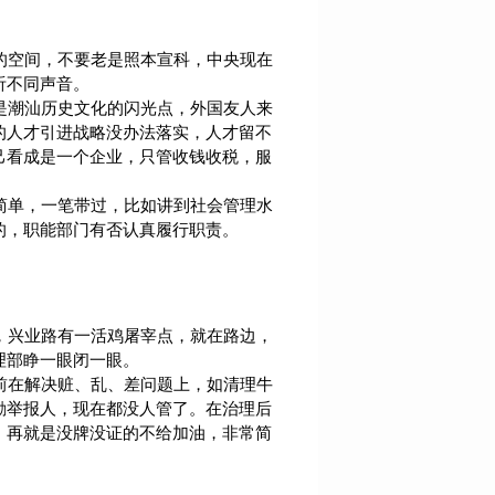
的空间，不要老是照本宣科，中央现在
听不同声音。
是潮汕历史文化的闪光点，外国友人来
的人才引进战略没办法落实，人才留不
己看成是一个企业，只管收钱收税，服
简单，一笔带过，比如讲到社会管理水
的，职能部门有否认真履行职责。
，兴业路有一活鸡屠宰点，就在路边，
理部睁一眼闭一眼。
前在解决赃、乱、差问题上，如清理牛
励举报人，现在都没人管了。在治理后
，再就是没牌没证的不给加油，非常简