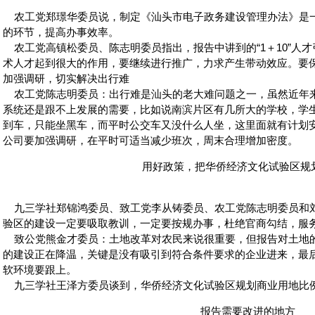
农工党郑璟华委员说，制定《汕头市电子政务建设管理办法》是
的环节，提高办事效率。
农工党高镇松委员、陈志明委员指出，报告中讲到的“1＋10”人
术人才起到很大的作用，要继续进行推广，力求产生带动效应。要
加强调研，切实解决出行难
农工党陈志明委员：出行难是汕头的老大难问题之一，虽然近年
系统还是跟不上发展的需要，比如说南滨片区有几所大的学校，学
到车，只能坐黑车，而平时公交车又没什么人坐，这里面就有计划
公司要加强调研，在平时可适当减少班次，周末合理增加密度。
用好政策，把华侨经济文化试验区规
九三学社郑锦鸿委员、致工党李从铸委员、农工党陈志明委员和
验区的建设一定要吸取教训，一定要按规办事，杜绝官商勾结，服
致公党熊金才委员：土地改革对农民来说很重要，但报告对土地
的建设正在降温，关键是没有吸引到符合条件要求的企业进来，最
软环境要跟上。
九三学社王泽方委员谈到，华侨经济文化试验区规划商业用地比
报告需要改进的地方