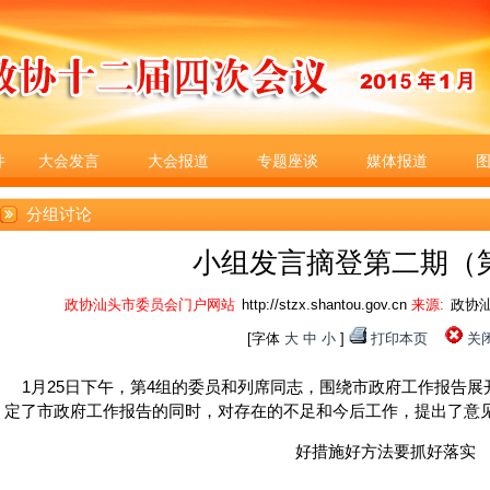
件
大会发言
大会报道
专题座谈
媒体报道
分组讨论
小组发言摘登第二期（
政协汕头市委员会门户网站
http://stzx.shantou.gov.cn
来源:
政协
[字体
大
中
小
]
打印本页
关
1月25日下午，第4组的委员和列席同志，围绕市政府工作报告展
定了市政府工作报告的同时，对存在的不足和今后工作，提出了意
好措施好方法要抓好落实