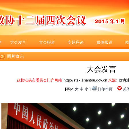
件
大会发言
大会报道
专题座谈
媒体报道
图片直击
大会发言
政协汕头市委员会门户网站
http://stzx.shantou.gov.cn
来源:
政协
[字体
大
中
小
]
打印本页
关