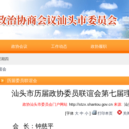
政协会议
工作动态
政协履职
 星期四
谊会
历届委员联谊会
汕头市历届政协委员联谊会第七届
政协汕头市委员会门户网站
http://stzx.shantou.gov.cn
来源:
汕
[字体
大
中
小
]
打印本页
关
会
长：钟慈平