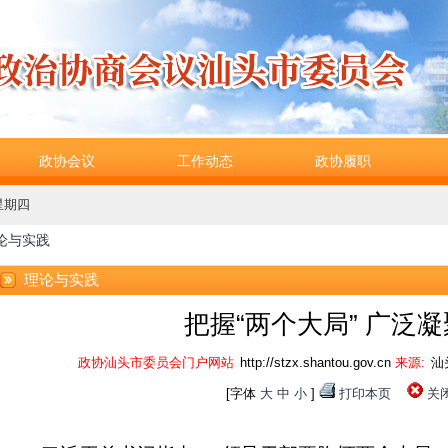
政协会议
工作动态
政协履职
 星期四
论与实践
理论与实践
把握“两个大局” 广泛
政协汕头市委员会门户网站
http://stzx.shantou.gov.cn
来源:
汕
[字体
大
中
小
]
打印本页
关