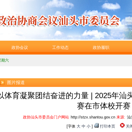
政协会议
工作动态
政协履职
 星期六
图片报道
以体育凝聚团结奋进的力量 | 2025年
赛在市体校开赛
政协汕头市委员会门户网站
http://stzx.shantou.gov.cn
来源:
汕
[字体
大
中
小
]
打印本页
关