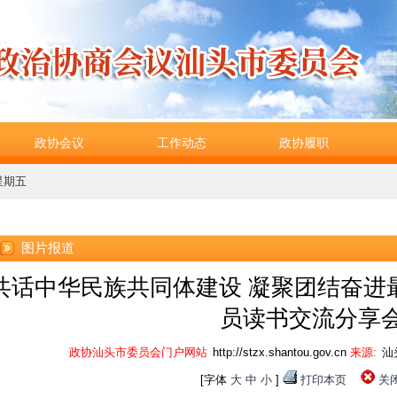
政协会议
工作动态
政协履职
 星期五
图片报道
共话中华民族共同体建设 凝聚团结奋进最
员读书交流分享
政协汕头市委员会门户网站
http://stzx.shantou.gov.cn
来源:
汕
[字体
大
中
小
]
打印本页
关