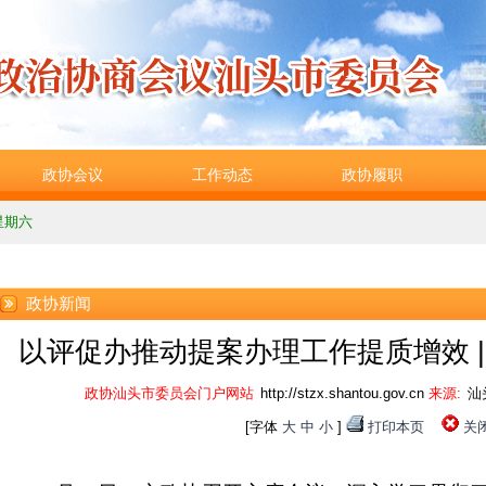
政协会议
工作动态
政协履职
 星期六
政协新闻
以评促办推动提案办理工作提质增效 |
政协汕头市委员会门户网站
http://stzx.shantou.gov.cn
来源:
汕
[字体
大
中
小
]
打印本页
关