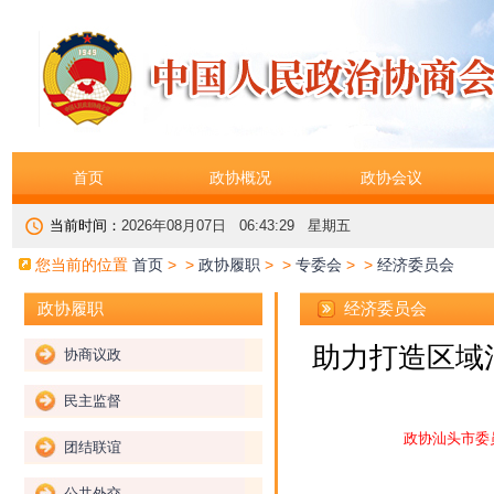
首页
政协概况
政协会议
当前时间：
2026年08月07日 06:43:29 星期五
您当前的位置
首页
> >
政协履职
> >
专委会
> >
经济委员会
经济委员会
政协履职
助力打造区域消
协商议政
民主监督
政协汕头市委
团结联谊
公共外交