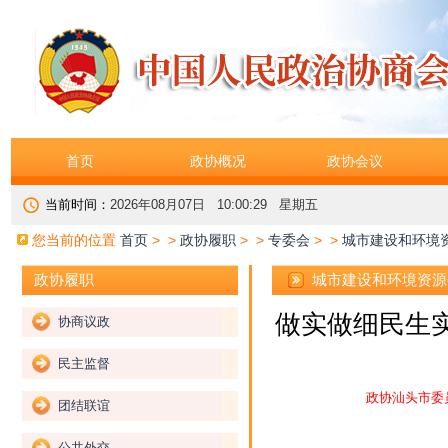
首页
政协概况
政协会议
当前时间：
2026年08月07日 10:00:30 星期五
您当前的位置
首页
> >
政协履职
> >
专委会
> >
城市建设和环境
城市建设和环境资源
政协履职
做实做细民生实
协商议政
民主监督
政协汕头市委
团结联谊
公共外交