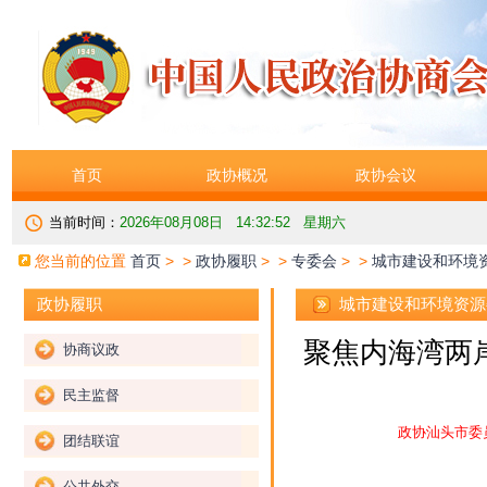
首页
政协概况
政协会议
当前时间：
2026年08月08日 14:32:52 星期六
您当前的位置
首页
> >
政协履职
> >
专委会
> >
城市建设和环境
城市建设和环境资源
政协履职
聚焦内海湾两岸
协商议政
民主监督
政协汕头市委
团结联谊
公共外交