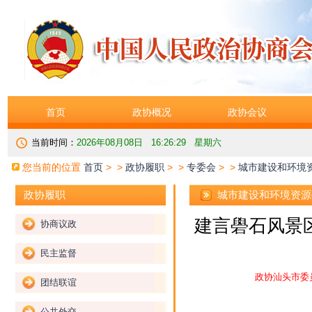
首页
政协概况
政协会议
当前时间：
2026年08月08日 16:26:29 星期六
您当前的位置
首页
> >
政协履职
> >
专委会
> >
城市建设和环境
城市建设和环境资源
政协履职
建言礐石风景区
协商议政
民主监督
政协汕头市委
团结联谊
公共外交