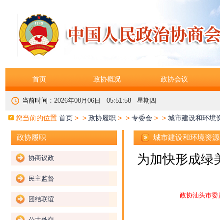
首页
政协概况
政协会议
当前时间：
2026年08月06日 05:51:58 星期四
您当前的位置
首页
> >
政协履职
> >
专委会
> >
城市建设和环境
城市建设和环境资源
政协履职
为加快形成绿美
协商议政
民主监督
政协汕头市委
团结联谊
公共外交