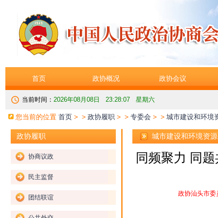
首页
政协概况
政协会议
当前时间：
2026年08月08日 23:28:08 星期六
您当前的位置
首页
> >
政协履职
> >
专委会
> >
城市建设和环境
城市建设和环境资源
政协履职
同频聚力 同题
协商议政
民主监督
政协汕头市委
团结联谊
公共外交