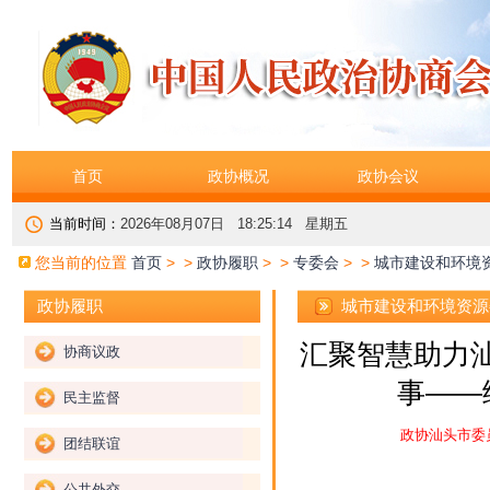
首页
政协概况
政协会议
当前时间：
2026年08月07日 18:25:15 星期五
您当前的位置
首页
> >
政协履职
> >
专委会
> >
城市建设和环境
城市建设和环境资源
政协履职
汇聚智慧助力汕
协商议政
事——
民主监督
政协汕头市委
团结联谊
公共外交